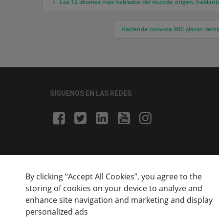
Los 12 idiomas más hablados del mundo: origen, hablant
Navegación de entradas
Hacienda convoca 900 plazas desti
SÍGUENOS EN LAS REDES
By clicking “Accept All Cookies”, you agree to the
storing of cookies on your device to analyze and
enhance site navigation and marketing and display
personalized ads