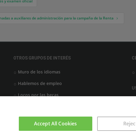
es y examen oficial
nadas a auxiliares de administración para la campaña de la Renta
OTROS GRUPOS DE INTERÉS
C
Muro de los idiomas
Hablemos de empleo
U
Locos por las becas
Accept All Cookies
Rejec