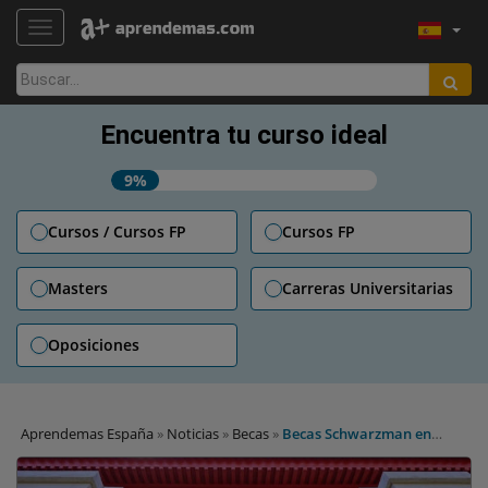
TOGGLE NAVIGATION
Buscar:
Encuentra tu curso ideal
9%
Cursos / Cursos FP
Cursos FP
Masters
Carreras Universitarias
Oposiciones
Aprendemas España
»
Noticias
»
Becas
»
Becas Schwarzman en
China: buscando a la próxima generación de líderes