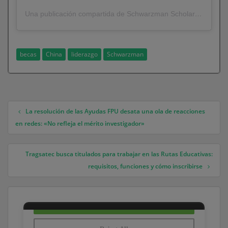
Una publicación compartida de Schwarzman Scholars (@schwarzmanscholars)
becas
China
liderazgo
Schwarzman
La resolución de las Ayudas FPU desata una ola de reacciones
Navegación de entradas
en redes: «No refleja el mérito investigador»
Tragsatec busca titulados para trabajar en las Rutas Educativas:
requisitos, funciones y cómo inscribirse