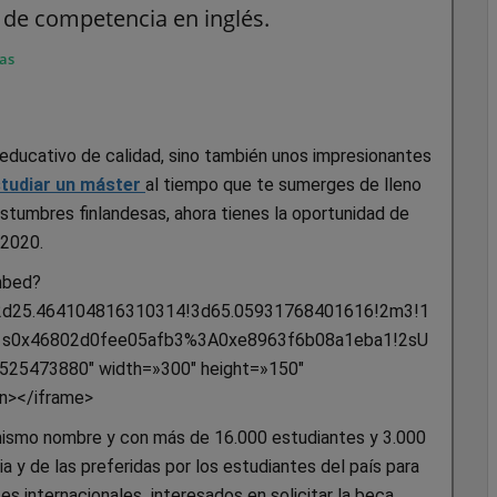
l de competencia en inglés.
as
a educativo de calidad, sino también unos impresionantes
tudiar un máster
al tiempo que te sumerges de lleno
ostumbres finlandesas, ahora tienes la oportunidad de
-2020.
mbed?
d25.464104816310314!3d65.05931768401616!2m3!1
2!1s0x46802d0fee05afb3%3A0xe8963f6b08a1eba1!2sU
525473880″ width=»300″ height=»150″
en></iframe>
l mismo nombre y con más de 16.000 estudiantes y 3.000
 y de las preferidas por los estudiantes del país para
s internacionales interesados en solicitar la beca