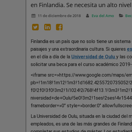
en Finlandia. Se necesita un alto nive
11 de diciembre de 2018
Eva del Amo
Bec
Finlandia es un país que no solo tiene un sistem
paisajes y una extraordinaria cultura. Si quieres
es
en el día a día de la
Universidad de Oulu
y las c
solicitar una beca para el curso académico 2019
<iframe src=»https://www.google.com/maps/e
pb=!1m18!1m12!1m3!1d1682.4255720735052!2
f0!2f0!3f0!3m2!1i1024!2i768!4f13.1!3m3!1m
niversidad+de+Oulu!5e0!3m2!1ses!2ses!4v1544
frameborder=»0″ style=»border:0″ allowfullscre
La Universidad de Oulu, situada en la ciudad de
empleados, es una de las más grandes de Finlandia
completar sus estudios de máster. Los estudiante