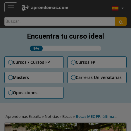
TOGGLE NAVIGATION
Buscar:
Encuentra tu curso ideal
9%
Cursos / Cursos FP
Cursos FP
Masters
Carreras Universitarias
Oposiciones
Aprendemas España
»
Noticias
»
Becas
»
Becas MEC FP: última
llamada para conseguir hasta 1.700€ en centros con FP Oficial