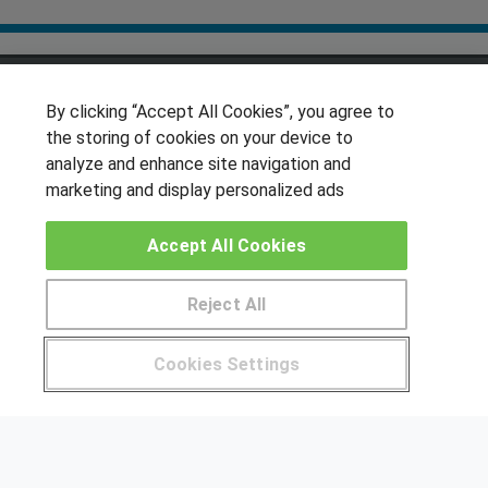
SÍGUENOS EN LAS REDES
By clicking “Accept All Cookies”, you agree to
the storing of cookies on your device to
analyze and enhance site navigation and
OTROS GRUPOS DE INTERES
marketing and display personalized ads
Muro de los idiomas
Accept All Cookies
Hablemos de empleo
Locos por las becas
Reject All
CENTROS DE FORMACIÓN
Cookies Settings
Pide más información al centro
Publicar cursos
USUARIOS