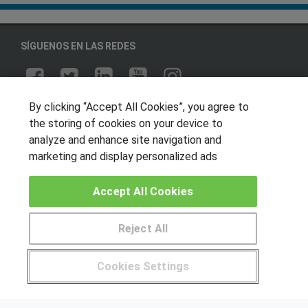
SÍGUENOS EN LAS REDES
By clicking “Accept All Cookies”, you agree to
OTROS GRUPOS DE INTERES
the storing of cookies on your device to
Muro de los idiomas
analyze and enhance site navigation and
marketing and display personalized ads
Hablemos de empleo
Locos por las becas
Accept All Cookies
CENTROS DE FORMACIÓN
Reject All
Publicar cursos
Cookies Settings
USUARIOS
Pide más información al centro
Aviso legal