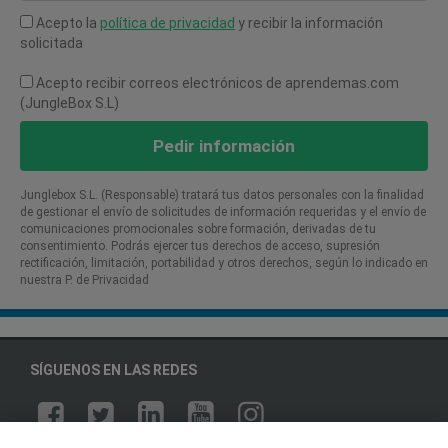
Acepto la
política de privacidad
y recibir la información
solicitada
Acepto recibir correos electrónicos de aprendemas.com
(JungleBox S.L)
Pedir información
Junglebox S.L. (Responsable) tratará tus datos personales con la finalidad
de gestionar el envío de solicitudes de información requeridas y el envío de
comunicaciones promocionales sobre formación, derivadas de tu
consentimiento. Podrás ejercer tus derechos de acceso, supresión
rectificación, limitación, portabilidad y otros derechos, según lo indicado en
nuestra P. de Privacidad​
SÍGUENOS EN LAS REDES