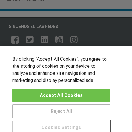
nuestra P. de Privacidad​
SÍGUENOS EN LAS REDES
OTROS GRUPOS DE INTERES
By clicking “Accept All Cookies”, you agree to
Muro de los idiomas
the storing of cookies on your device to
analyze and enhance site navigation and
Hablemos de empleo
marketing and display personalized ads
Locos por las becas
Accept All Cookies
CENTROS DE FORMACIÓN
Publicar cursos
Reject All
USUARIOS
Cookies Settings