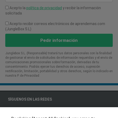
Acepto la
política de privacidad
y recibir la información
solicitada
Acepto recibir correos electrónicos de aprendemas.com
(JungleBox S.L)
Pedir información
Junglebox S.L. (Responsable) tratará tus datos personales con la finalidad
de gestionar el envío de solicitudes de información requeridas y el envío de
comunicaciones promocionales sobre formación, derivadas de tu
consentimiento. Podrás ejercer tus derechos de acceso, supresión
rectificación, limitación, portabilidad y otros derechos, según lo indicado en
nuestra P. de Privacidad​
SÍGUENOS EN LAS REDES