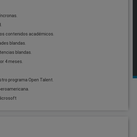
íncronas.
.
tros contenidos académicos.
dades blandas.
tencias blandas.
por 4 meses.
stro programa Open Talent.
 Iberoamericana.
Microsoft