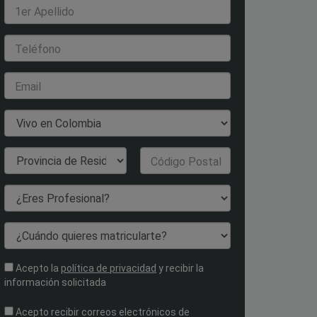
1er Apellido
Teléfono
Email
País de Residencia
Provincia de
Código Postal
Residencia
¿Eres Profesional?
¿Cuándo quieres matricularte?
Acepto la
política de privacidad
y recibir la
información solicitada
Acepto recibir correos electrónicos de