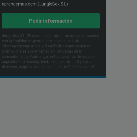
aprendemas.com (JungleBox S.L)
Pedir información
Junglebox S.L. (Responsable) tratará tus datos personales
con la finalidad de gestionar el envío de solicitudes de
información requeridas y el envío de comunicaciones
promocionales sobre formación, derivadas de tu
consentimiento. Podrás ejercer tus derechos de acceso,
supresión rectificación, limitación, portabilidad y otros
derechos, según lo indicado en nuestra P. de Privacidad​