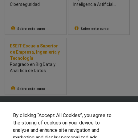
Ciberseguridad
Inteligencia Artificial
Aplicada a la Analítica de
Datos.
Sobre este curso
Sobre este curso
ESEIT-Escuela Superior
de Empresa, Ingeniería y
Tecnología
Posgrado en Big Data y
Analítica de Datos
Sobre este curso
SÍGUENOS EN LAS REDES
By clicking “Accept All Cookies”, you agree to
the storing of cookies on your device to
analyze and enhance site navigation and
OTROS GRUPOS DE INTERES
marketing and display personalized ads