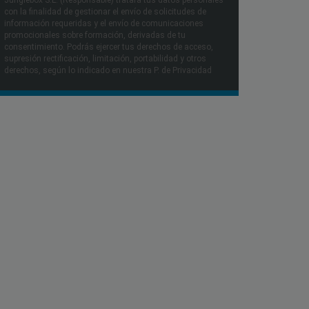
Junglebox S.L. (Responsable) tratará tus datos personales
con la finalidad de gestionar el envío de solicitudes de
información requeridas y el envío de comunicaciones
promocionales sobre formación, derivadas de tu
consentimiento. Podrás ejercer tus derechos de acceso,
supresión rectificación, limitación, portabilidad y otros
derechos, según lo indicado en nuestra P. de Privacidad​