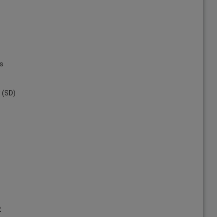
as
 (SD)
2