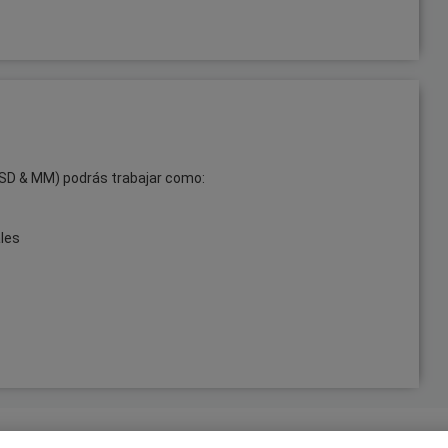
 (SD & MM) podrás trabajar como:
les
ar