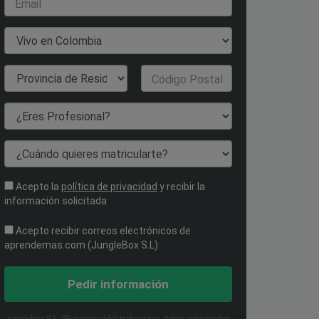
Email
País de Residencia
Provincia de
Código Postal
Residencia
¿Eres Profesional?
¿Cuándo quieres matricularte?
Acepto la
política de privacidad
y recibir la
información solicitada
Acepto recibir correos electrónicos de
aprendemas.com (JungleBox S.L)
Pedir información