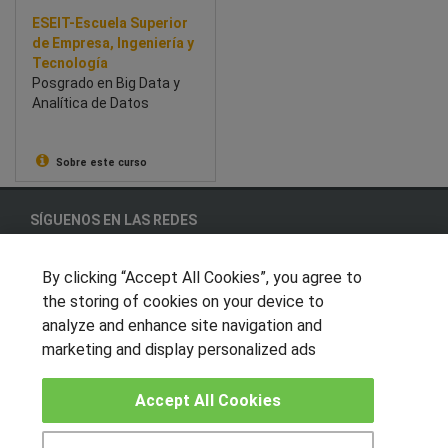
ESEIT-Escuela Superior
de Empresa, Ingeniería y
Tecnología
Posgrado en Big Data y
Analítica de Datos
Sobre este curso
SÍGUENOS EN LAS REDES
By clicking “Accept All Cookies”, you agree to
the storing of cookies on your device to
OTROS GRUPOS DE INTERES
analyze and enhance site navigation and
marketing and display personalized ads
Muro de los idiomas
Hablemos de empleo
Accept All Cookies
Locos por las becas